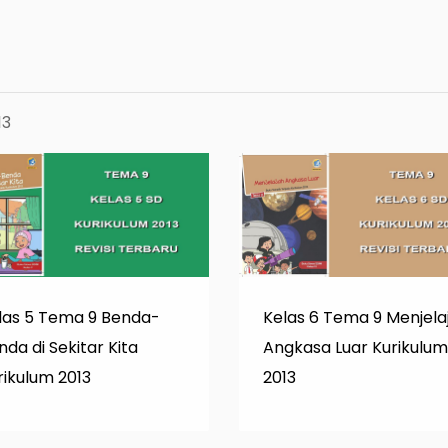
13
las 5 Tema 9 Benda-
Kelas 6 Tema 9 Menjela
nda di Sekitar Kita
Angkasa Luar Kurikulum
rikulum 2013
2013