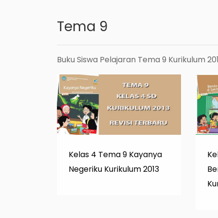
Tema 9
Buku Siswa Pelajaran Tema 9 Kurikulum 20
Kelas 4 Tema 9 Kayanya
Ke
Negeriku Kurikulum 2013
Be
Ku