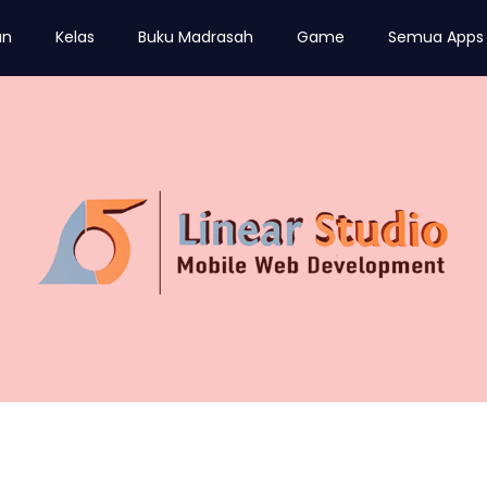
an
Kelas
Buku Madrasah
Game
Semua Apps