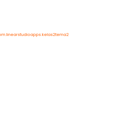
com.linearstudioapps.kelas2tema2