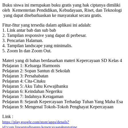
Buku siswa ini merupakan buku gratis yang hak ciptanya dimiliki
oleh Kementerian Pendidikan, Kebudayaan, Riset, dan Teknologi
yang dapat disebarluaskan ke masyarakat secara gratis.
Fitur-fitur yang tersedia dalam aplikasi ini adalah:
1. Link antar bab dan sub bab
2. Tampilan responsive yang dapat di perbesar.
3. Pencarian Halaman.
4. Tampilan landscape yang minimalis.
5. Zoom In dan Zoom Out.
Materi yang di bahas berdasarkan materi Kepercayaan SD Kelas 4
Pelajaran 1: Keluarga Harmonis
Pelajaran 2: Sopan Santun di Sekolah
Pelajaran 3: Persahabatan
Pelajaran 4: Cita-Citaku
Pelajaran 5: Aku Tahu Kewajibanku
Pelajaran 6: Keindahan Negeriku
Pelajaran 7: Indahnya Keragaman
Pelajaran 8: Sejarah Kepercayaan Terhadap Tuhan Yang Maha Esa
Pelajaran 9: Mengenal Tokoh-Tokoh Penghayat Kepercayaan
Link :
https://play.google.com/store/apps/details?
id=com.linearstudioapps.kepercayaan4prototipe